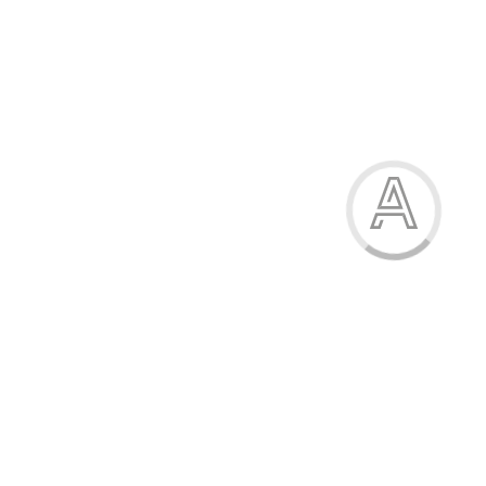
Ручка масляна, 0.7 мм, синя, "LP", KITE
19.00 грн.
Модель:
23-032