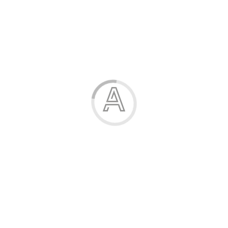
277.00 грн.
-20%
Купальник для дівчинки
222.00 грн.
Модель:
03717
Розміри:
3
Виміри:
в описі
Виробник:
Туреччина
Склад полотна:
92% поліестер, 8…