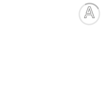
55.00 грн.
-40%
Піжама дитяча
55.00 грн.
Модель:
02-70-02