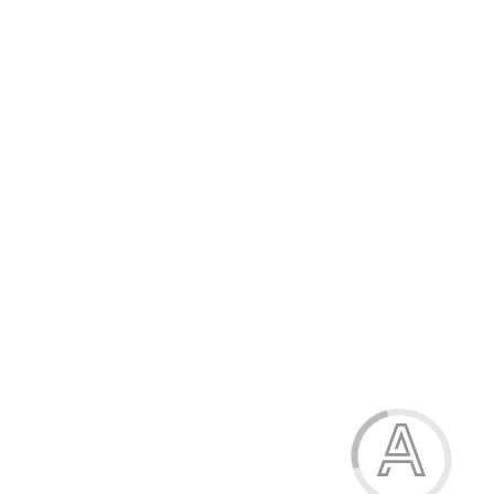
383.30 грн.
Модель:
09-8149-46