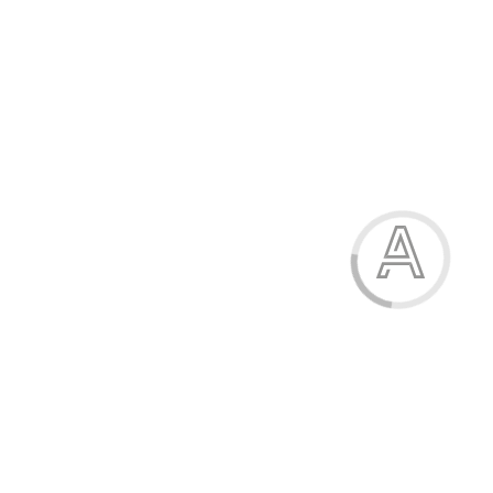
Рюкзак
450.00 грн.
Модель:
2231-4