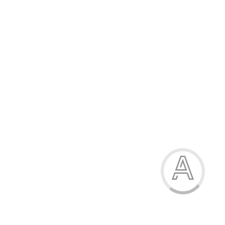
Рюкзак дитячий
390.00 грн.
Модель:
1932Р