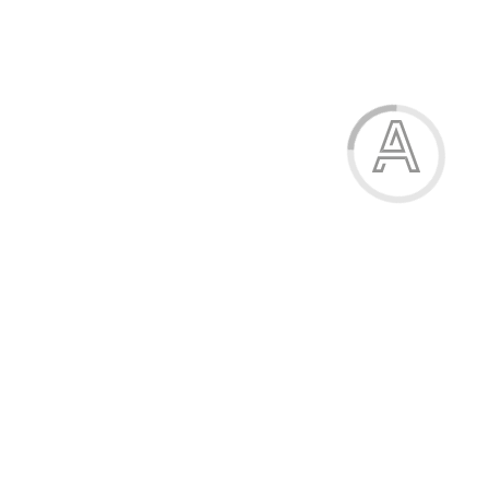
Жіноча парасолька-автомат із сектором "Пейзажі"
400.00 грн.
Модель:
П4660