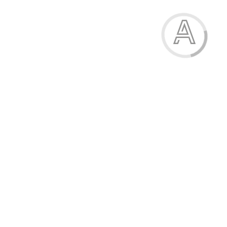
Натільна білизна для чоловіків
486.00 грн.
Модель:
08-3232-105