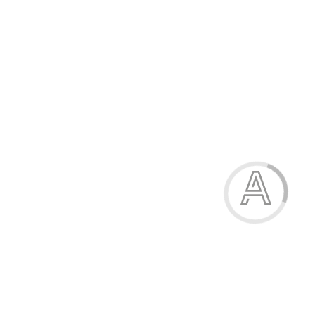
Модель:
401-25
18.00 грн.
1
грн. на бонусний рахунок
Принт
принт 1