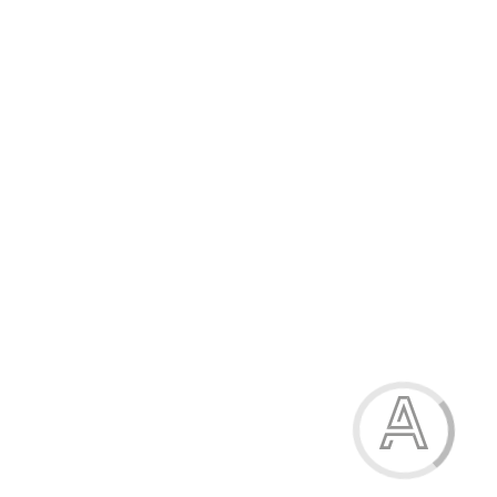
Джинси для хлопчика
915.00 грн.
Модель:
3-1753