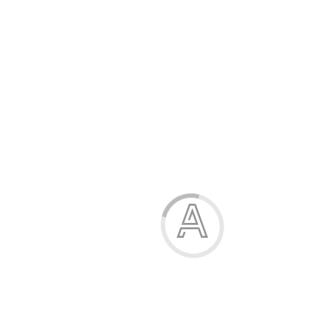
Модель:
04-1824-97
Відгуків: 1
321.00 грн.
428.00 грн.
Зріст
Розмірна сітка
158
164
Принт
квіти на бежевому
квіти на блакитному
квіти на блакитному
квіти на салатовому
квіти на салатовому
квіти на синьому
квіти на бежевому
Купити
Характеристики
Опис