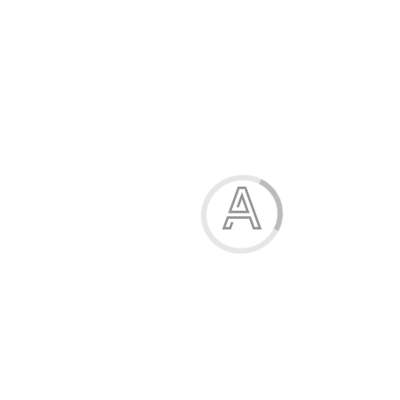
104
110
116
122
128
Оберіть колір
чорний
чорний
чорний
чорний
білий
білий
білий
білий
білий
білий
білий-Україна
білий-Україна
чорний-Україна
чорний-Україна
чорний-Україна
чорний-Україна
чорний-Україна