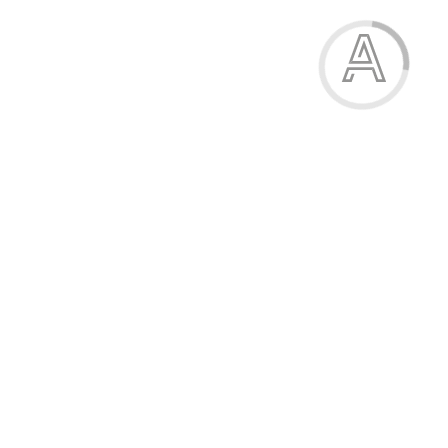
Вишиванка для дівчат
690.00 грн.
Модель:
04-2999-71В