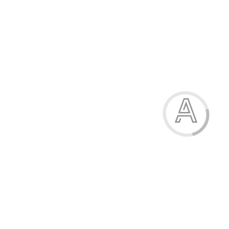
205.40 грн.
-21%
Сукня для дівчаток
205.40 грн.
Модель:
53238