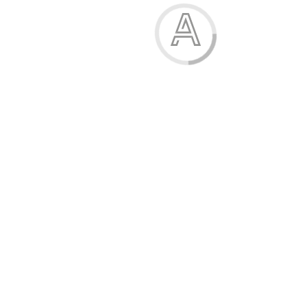
Модель:
04-727-16В
Відгуків: 3
279.00 грн.
8
грн. на бонусний рахунок
Розмір
Розмірна сітка
42
44
Принт
принт 1
принт 1
принт 2
принт 2
принт 3
принт 3
Купити