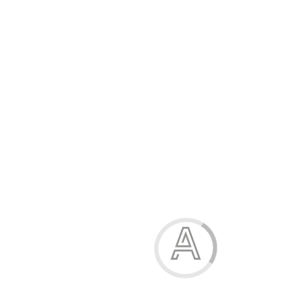
Модель:
01-487-03Н
24.40 грн.
34.70 грн.
Розмір
Розмірна сітка
24
26
28
30
32