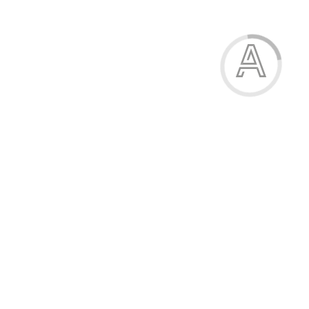
Блокнот-планшет, A5, 50 аркушів, клітинка
43.00 грн.
Модель:
25-194