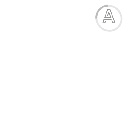
Блокнот на спіралі, А6, 48 аркушів, чисті сторінки
28.00 грн.
Модель:
25-196