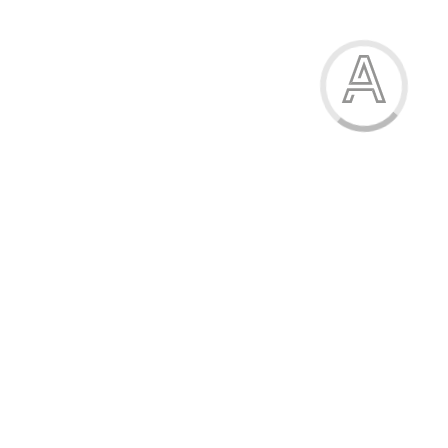
Папір для креслення, А4, 10 аркушів, 200г/м2,KITE
51.00 грн.
Модель:
К269