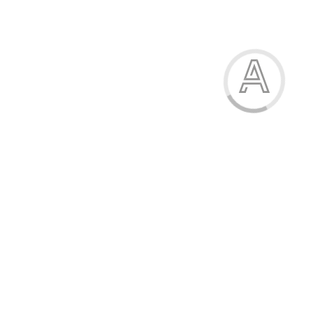
Папір кольоровий, А4, 45 г/м2, 16 аркушів, 8 кольорів,
односторонній
32.00 грн.
Модель:
Х05280