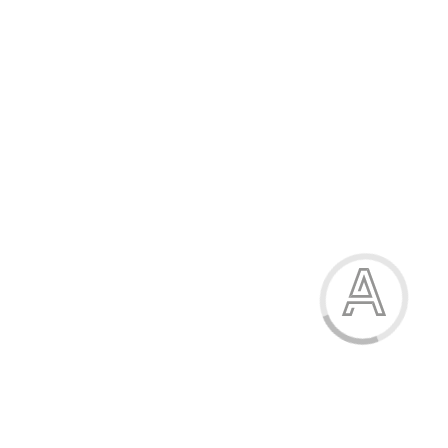
Модель:
26207
Пенал-косметичка, 21х6х4 см, 1 відділення, на блискавці