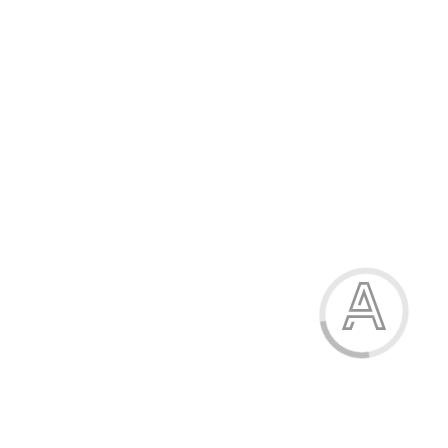
Модель:
34252
Ручка кулькова, 0,5 мм, автоматична, корпус асорті, "ZEFIR",