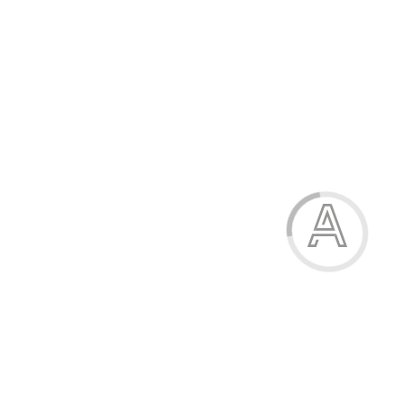
Ручка кулькова, 0,7 мм, автоматична, Vinson
5.00 грн.
Модель:
Р563