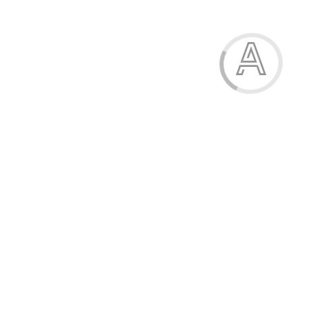
Ручка масляна, 0,7 мм, синя, корпус металік, "CHROME",
OPTIMA
5.20 грн.
Модель:
15748