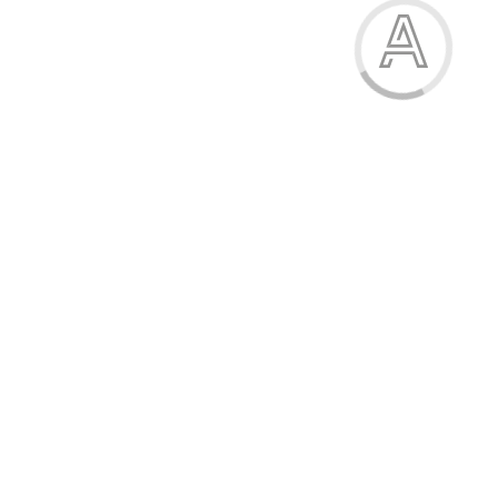
Ручка гелева, 0,5 мм, пиши-стирай
12.00 грн.
Модель:
750-7