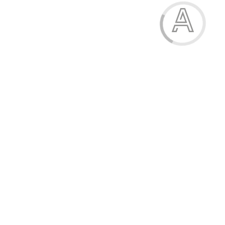
Альбом для малювання, на скобі, А4, 8 аркушів, 120 г/м2,
обкладинка з перфорацією
14.00 грн.
Модель:
ТЕ35-1