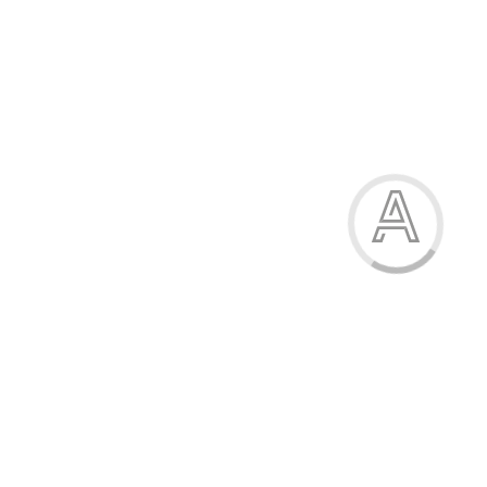
Акварель, 6 кольорів, пластикова упаковка, без пензлика
25.00 грн.
Модель:
300101