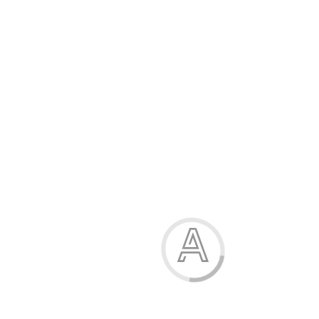
Модель:
10182
Немає в наявності
17.00 грн.
1
грн. на бонусний рахунок
Характеристики
Опис