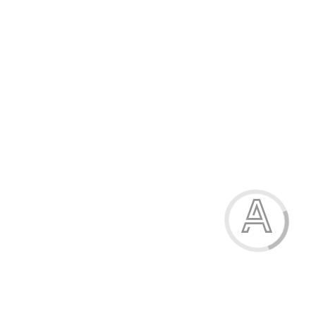
Обкладинка для зошитів (200 мкм) 10 од
45.00 грн.
Модель:
9200-1