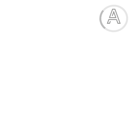
Щоденник учнівський, В5, 40 аркушів, тверда обкладинка,
"Класний щоденник"
69.00 грн.