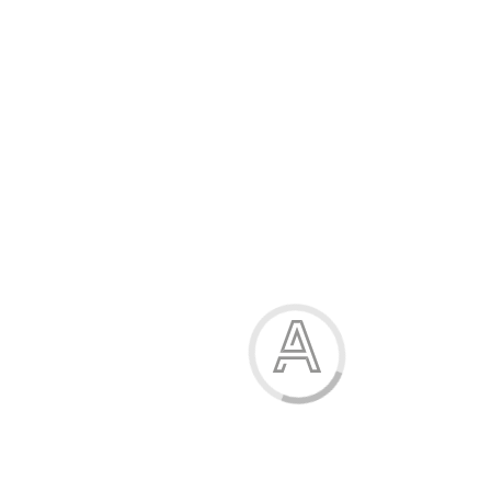
Модель:
06-3037-29
104.00 грн.
149.00 грн.
Зріст
Розмірна сітка
74
98
Оберіть колір
блакитний
блакитний
рожевий
рожевий
темно-сірий меланж
світло-сірий меланж
світло-сірий меланж
Купити
Характеристики