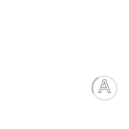
98
Принт
молочний кіт
молочний кіт
молочний кіт
молочний кіт
молочний-зайчик
молочний-зайчик
молочний-зайчик
молочний-зайчик
світло-лимонний котик
світло-лимонний котик
світло-лимонний котик
світло-лимонний котик
Купити
Характеристики
Опис
Відгуки (0)