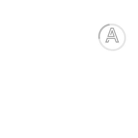
138.80 грн.
-21%
Комплект ясельний (3 предмети)
138.80 грн.
Модель:
06-911-14