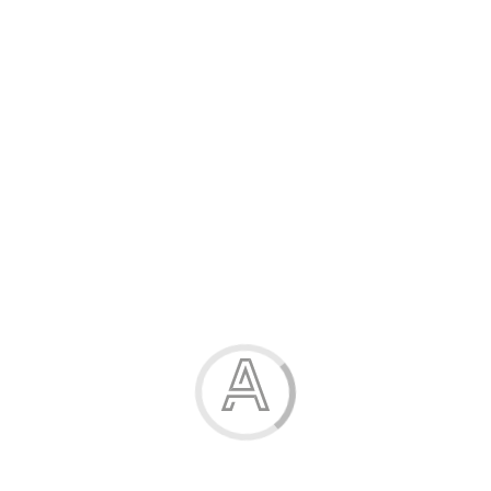
211.00 грн.
-20%
Штани дитячі
169.00 грн.