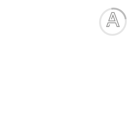
405.50 грн.
-15%
Купальник для дівчинки
405.50 грн.
Модель:
9593-83