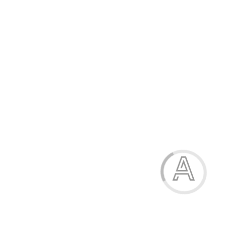
402.10 грн.
Модель:
58766
334.00 грн.