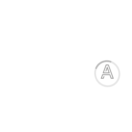
Труси жіночі
83.00 грн.
Модель:
Т3679