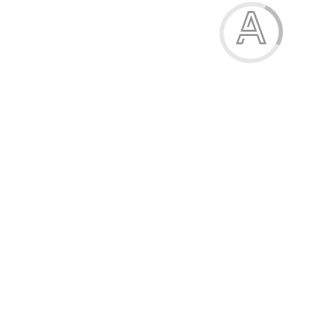
Труси жіночі
100.00 грн.
Модель:
Т1089