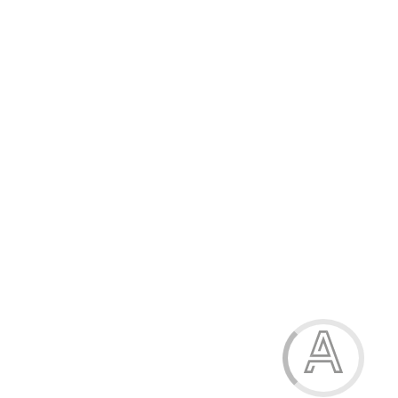
Труси жіночі
123.00 грн.
Модель:
Т3119