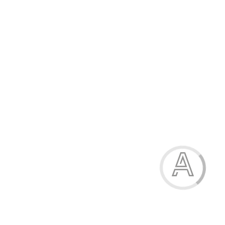
310.00 грн.
-23%
Футболка жіноча домашня
238.70 грн.
Модель:
09-3371-83Н