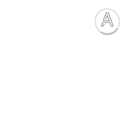
Труси-утяжка жіночі
149.00 грн.
Модель:
8447