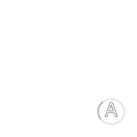
Шкарпетки чоловічі класичні
39.00 грн.
Модель:
623-4