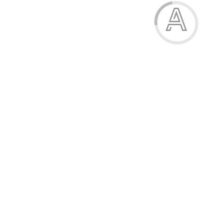
Модель:
У950-4
Шкарпетки жіночі махрові