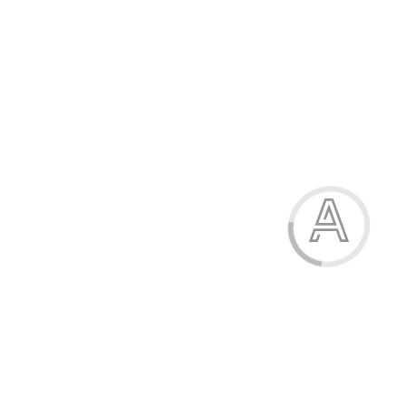
Шкарпетки жіночі високі
33.60 грн.