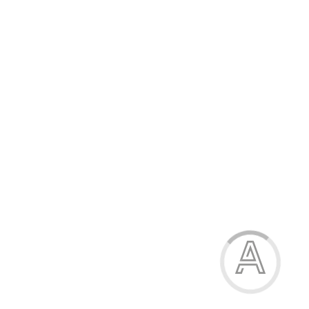
Модель:
У683
Шкарпетки жіночі