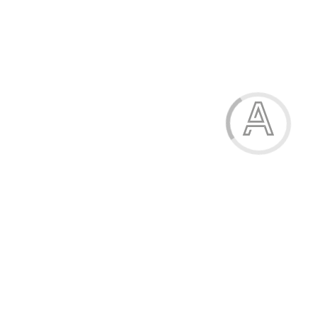
-21%
Дитячі шкіряні чешки
89.90 грн.
Модель:
96148