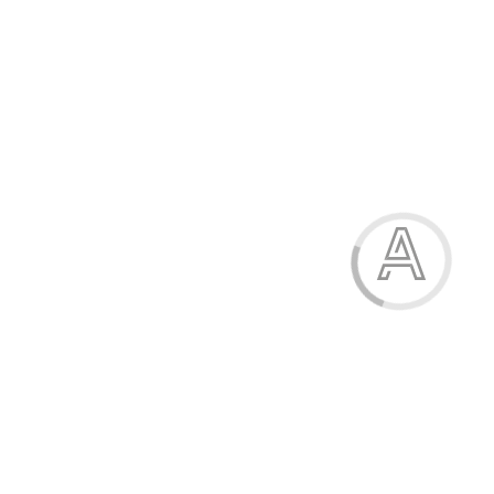
Черевики дитячі
557.00 грн.
Модель:
50960