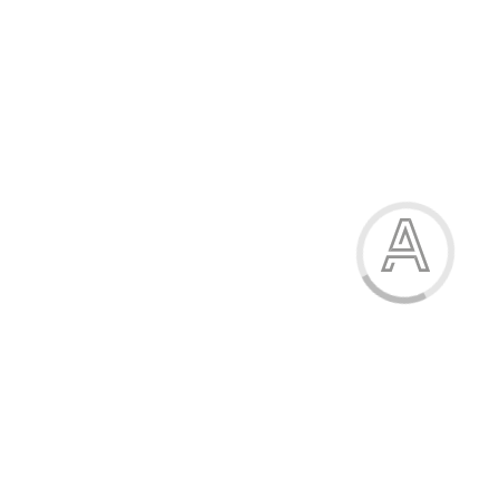
Капці дитячі
205.00 грн.
Модель:
Н16