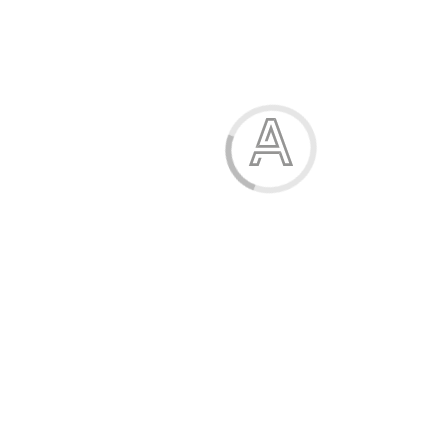
Модель:
02511
202.00 грн.
6
грн. на бонусний рахунок
Розмір взуття
30-31
32-33
Купити
Характеристики
Опис
Відгуки (0)