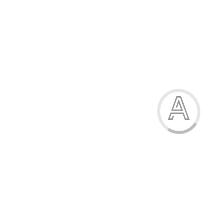
Кросівки дитячі
485.00 грн.
Модель:
К556